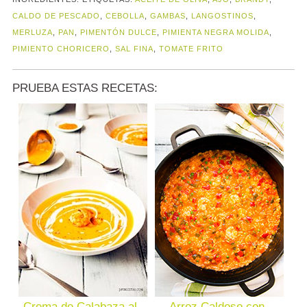
CALDO DE PESCADO
,
CEBOLLA
,
GAMBAS
,
LANGOSTINOS
,
MERLUZA
,
PAN
,
PIMENTÓN DULCE
,
PIMIENTA NEGRA MOLIDA
,
PIMIENTO CHORICERO
,
SAL FINA
,
TOMATE FRITO
PRUEBA ESTAS RECETAS:
Crema de Calabaza al
Arroz Caldoso con