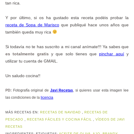
tan rica.
Y por último, si os ha gustado esta receta podéis probar la
receta de Sopa de Marisco
que publiqué hace unos años que
también queda muy rica
Si todavía no te has suscrito a mi canal anímate!!! Ya sabes que
es totalmente gratis
y que solo tienes que
pinchar aquí
y
utilizar tu cuenta de GMAIL.
Un saludo cocina!!
PD:
Fotografía original de
Javi Recetas
, si quieres usar esta imagen lee
las condiciones de la
licencia
MÁS RECETAS EN:
RECETAS DE NAVIDAD
,
RECETAS DE
PESCADO
,
RECETAS FÁCILES Y COCINA FÁCIL
,
VÍDEOS DE JAVI
RECETAS
INGREDIENTES:
ETIQUETAS:
ACEITE DE OLIVA
,
AJO
,
BRANDY
,