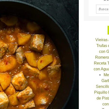
Vieiras
Trufas
con G
Romero
Receta T
con Agua
Me
Garb
Sencill
Piquillo
de Pist
con