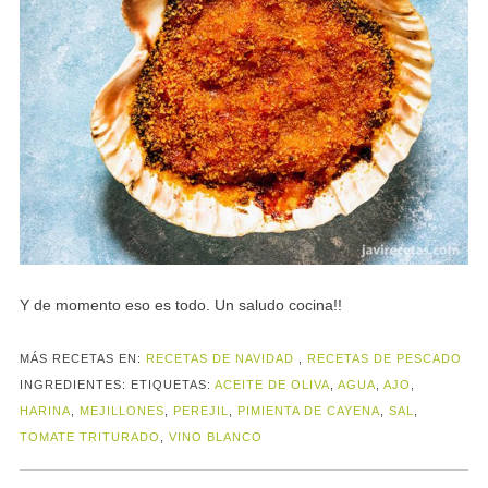
Y de momento eso es todo. Un saludo cocina!!
MÁS RECETAS EN:
RECETAS DE NAVIDAD
,
RECETAS DE PESCADO
INGREDIENTES:
ETIQUETAS:
ACEITE DE OLIVA
,
AGUA
,
AJO
,
HARINA
,
MEJILLONES
,
PEREJIL
,
PIMIENTA DE CAYENA
,
SAL
,
TOMATE TRITURADO
,
VINO BLANCO