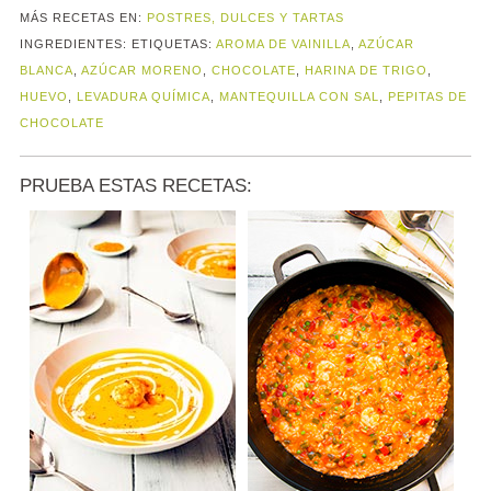
MÁS RECETAS EN:
POSTRES, DULCES Y TARTAS
INGREDIENTES:
ETIQUETAS:
AROMA DE VAINILLA
,
AZÚCAR
BLANCA
,
AZÚCAR MORENO
,
CHOCOLATE
,
HARINA DE TRIGO
,
HUEVO
,
LEVADURA QUÍMICA
,
MANTEQUILLA CON SAL
,
PEPITAS DE
CHOCOLATE
PRUEBA ESTAS RECETAS: