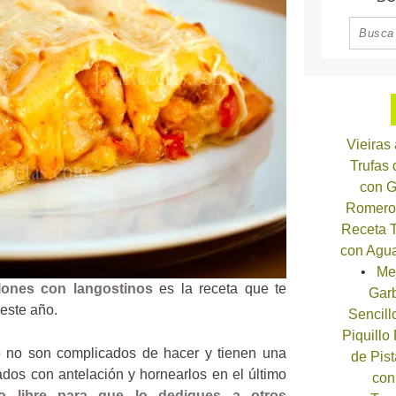
Vieiras
Trufas
con G
Romero
Receta T
con Agua
Me
lones con langostinos
es la receta que te
Garb
este año.
Sencill
Piquillo
o no son complicados de hacer y tienen una
de Pist
ados con antelación y hornearlos en el último
con
o libre para que lo dediques a otros