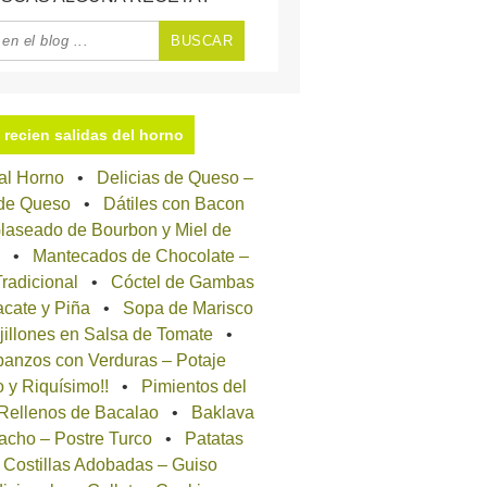
recien salidas del horno
 al Horno
Delicias de Queso –
 de Queso
Dátiles con Bacon
laseado de Bourbon y Miel de
Mantecados de Chocolate –
radicional
Cóctel de Gambas
cate y Piña
Sopa de Marisco
jillones en Salsa de Tomate
anzos con Verduras – Potaje
o y Riquísimo!!
Pimientos del
 Rellenos de Bacalao
Baklava
acho – Postre Turco
Patatas
 Costillas Adobadas – Guiso