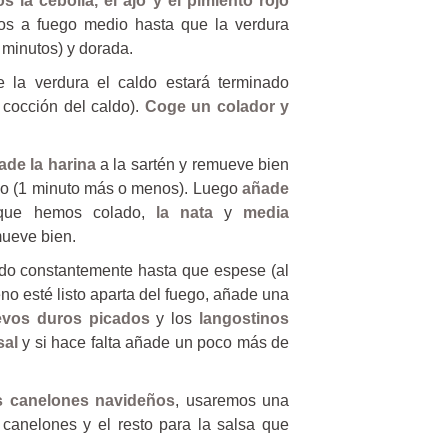
 la cebolla, el ajo y el pimiento rojo
os a fuego medio hasta que la verdura
 minutos) y dorada.
 la verdura el caldo estará terminado
cocción del caldo).
Coge un colador y
ade la harina
a la sartén y remueve bien
oco (1 minuto más o menos). Luego
añade
que hemos colado,
la nata
y
media
ueve bien.
do constantemente hasta que espese (al
no esté listo aparta del fuego, añade una
vos duros picados
y los
langostinos
sal
y si hace falta añade un poco más de
s canelones navideños
, usaremos una
s canelones y el resto para la salsa que