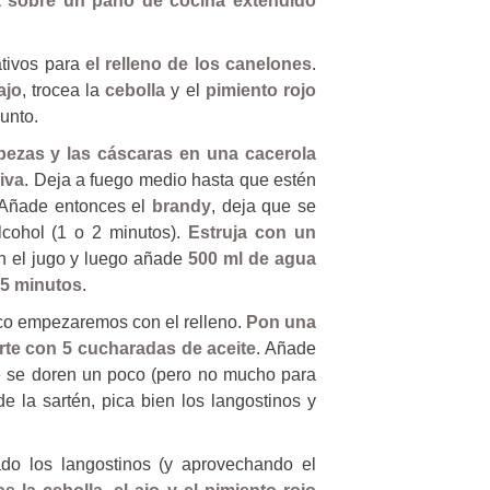
a sobre un paño de cocina extendido
tivos para
el relleno de los canelones
.
ajo
, trocea la
cebolla
y el
pimiento rojo
unto.
ezas y las cáscaras en una cacerola
iva
. Deja a fuego medio hasta que estén
. Añade entonces el
brandy
, deja que se
lcohol (1 o 2 minutos).
Estruja con un
n el jugo y luego añade
500 ml de agua
25 minutos
.
sco empezaremos con el relleno.
Pon una
rte con 5 cucharadas de aceite
. Añade
 se doren un poco (pero no mucho para
e la sartén, pica bien los langostinos y
do los langostinos (y aprovechando el