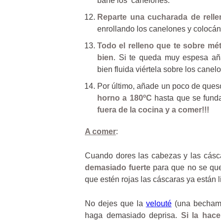
bañe los canelones.
Reparte una cucharada de rell
enrollando los canelones y colocán
Todo el relleno que te sobre mét
bien
. Si te queda muy espesa a
bien fluida viértela sobre los canel
Por último, añade un poco de ques
horno a 180ºC
hasta que se funda
fuera de la cocina y a comer!!!
A comer
:
Cuando dores las cabezas y las cásc
demasiado fuerte
para que no se que
que estén rojas las cáscaras ya están l
No dejes que la
velouté
(una bechame
haga demasiado deprisa.
Si la hac