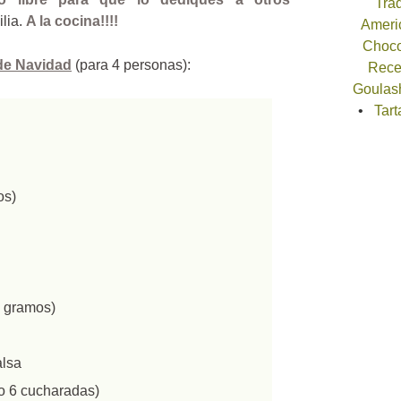
Trad
ilia.
A la cocina!!!!
Americ
Choco
de Navidad
(para 4 personas):
Recet
Goulash
Tart
os)
0 gramos)
alsa
 o 6 cucharadas)