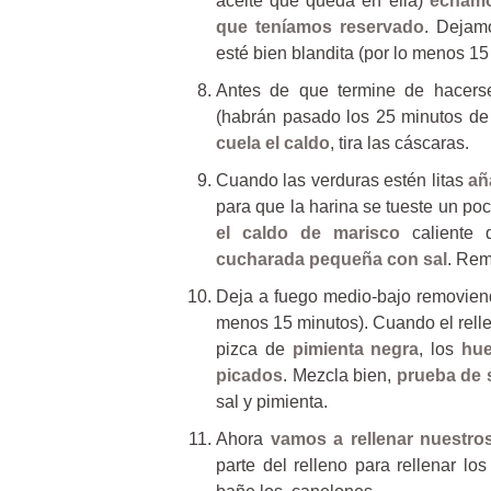
aceite que queda en ella)
echamos
que teníamos reservado
. Dejam
esté bien blandita (por lo menos 15
Antes de que termine de hacerse
(habrán pasado los 25 minutos de 
cuela el caldo
, tira las cáscaras.
Cuando las verduras estén litas
añ
para que la harina se tueste un p
el caldo de marisco
caliente 
cucharada pequeña con sal
. Rem
Deja a fuego medio-bajo removien
menos 15 minutos). Cuando el relle
pizca de
pimienta negra
, los
hue
picados
. Mezcla bien,
prueba de 
sal y pimienta.
Ahora
vamos a rellenar nuestro
parte del relleno para rellenar lo