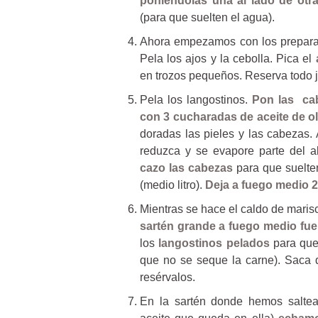
poniéndolas una al lado de otr
(para que suelten el agua).
Ahora empezamos con los prepara
Pela los ajos y la cebolla. Pica el
en trozos pequeños. Reserva todo j
Pela los langostinos.
Pon las cab
con 3 cucharadas de aceite de ol
doradas las pieles y las cabezas
reduzca y se evapore parte del a
cazo las cabezas
para que suelte
(medio litro).
Deja a fuego medio 
Mientras se hace el caldo de mari
sartén grande a fuego medio fue
los
langostinos pelados
para que
que no se seque la carne). Saca d
resérvalos.
En la sartén donde hemos saltea