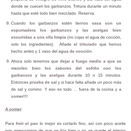
donde se cuecen los garbanzos.
Tritura
durante un minuto
hasta que esté todo bien mezclado. Reserva.
Cuando los garbanzos estén tiernos
saca con un
espumadera los garbanzos y las acelgas bien
escurridas a una olla limpia
(no cojas el agua de cocción,
solo los ingredientes). Añade
el triturado
que hemos
hecho antes y 1 vaso del
agua de cocción
.
Ahora solo tenemos que
dejar a fuego medio a que se
mezclen bien los sabores del sofrito con los
garbanzos y las acelgas
durante 10 o 15 minutos.
Entonces
prueba de sal
y si hace falta añade un poco más
de sal y comino. Y eso es todo … fuera de la cocina y
a
comer!!!
A comer
:
Para
freír el pan
lo mejor es cortarlo fino, así con poco aceite
nos aseguramos de que se fría bien y no se quede el interior