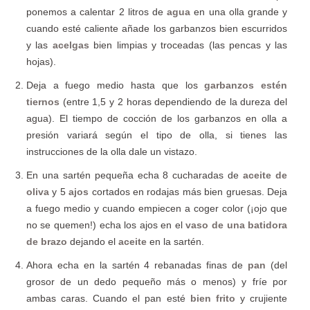
ponemos a calentar 2 litros de
agua
en una olla grande y
cuando esté caliente añade los garbanzos bien escurridos
y las
acelgas
bien limpias y troceadas (las pencas y las
hojas).
Deja a fuego medio hasta que los
garbanzos estén
tiernos
(entre 1,5 y 2 horas dependiendo de la dureza del
agua). El tiempo de cocción de los garbanzos en olla a
presión variará según el tipo de olla, si tienes las
instrucciones de la olla dale un vistazo.
En una sartén pequeña echa 8 cucharadas de
aceite de
oliva
y 5
ajos
cortados en rodajas más bien gruesas. Deja
a fuego medio y cuando empiecen a coger color (¡ojo que
no se quemen!) echa los ajos en el
vaso de una batidora
de brazo
dejando el
aceite
en la sartén.
Ahora echa en la sartén 4 rebanadas finas de
pan
(del
grosor de un dedo pequeño más o menos) y fríe por
ambas caras. Cuando el pan esté
bien frito
y crujiente