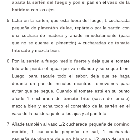
aparta la sartén del fuego
y pon el pan en el
vaso de la
batidora
con los ajos.
Echa en la sartén, que está fuera del fuego, 1 cucharada
pequeña de
pimentón dulce
, repártelo por la sartén con
una cuchara de madera y añade inmediatamente (para
que no se queme el pimentón) 4 cucharadas de
tomate
triturado
y mezcla bien.
Pon la
sartén a fuego medio fuerte
y deja que el tomate
triturado pierda el agua que va soltando y se seque bien.
Luego, para sacarle todo el sabor, deja que se haga
durante un par de minutos mientras removemos para
evitar que se pegue. Cuando el tomate esté en su punto
añade 1 cucharada de
tomate frito
(salsa de tomate)
mezcla bien y echa todo el contenido de la sartén en el
vaso de la batidora junto a los ajos y al pan frito.
Añade también al vaso 1/2 cucharada pequeña de
comino
molido
, 1 cucharada pequeña de
sal
, 1 cucharada
pequeña de
vinagre de vino blanco
y 1/2 vaso del
agua