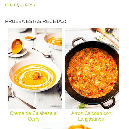
CERDO
,
SÉSAMO
PRUEBA ESTAS RECETAS:
Crema de Calabaza al
Arroz Caldoso con
Curry
Langostinos