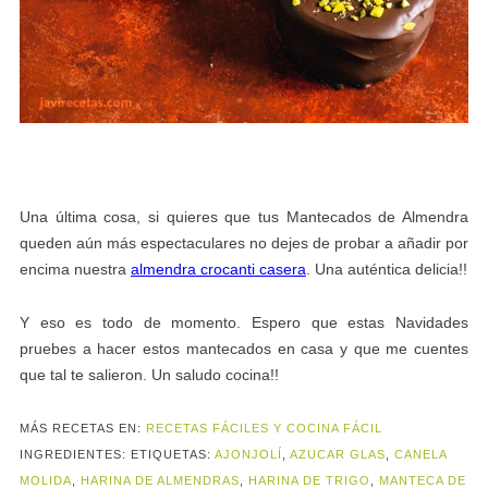
Una última cosa, si quieres que tus Mantecados de Almendra
queden aún más espectaculares no dejes de probar a añadir por
encima nuestra
almendra crocanti casera
. Una auténtica delicia!!
Y eso es todo de momento. Espero que estas Navidades
pruebes a hacer estos mantecados en casa y que me cuentes
que tal te salieron. Un saludo cocina!!
MÁS RECETAS EN:
RECETAS FÁCILES Y COCINA FÁCIL
INGREDIENTES:
ETIQUETAS:
AJONJOLÍ
,
AZUCAR GLAS
,
CANELA
MOLIDA
,
HARINA DE ALMENDRAS
,
HARINA DE TRIGO
,
MANTECA DE