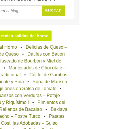
recien salidas del horno
 al Horno
Delicias de Queso –
 de Queso
Dátiles con Bacon
laseado de Bourbon y Miel de
Mantecados de Chocolate –
radicional
Cóctel de Gambas
cate y Piña
Sopa de Marisco
jillones en Salsa de Tomate
anzos con Verduras – Potaje
o y Riquísimo!!
Pimientos del
 Rellenos de Bacalao
Baklava
acho – Postre Turco
Patatas
 Costillas Adobadas – Guiso