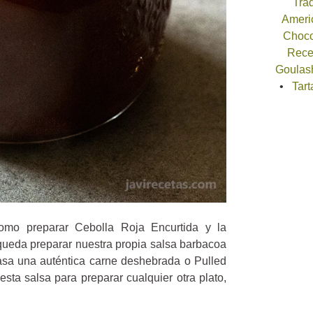
Trad
Americ
Choco
Recet
Goulash
Tart
mo preparar Cebolla Roja Encurtida y la
ueda preparar nuestra propia salsa barbacoa
casa una auténtica carne deshebrada o Pulled
sta salsa para preparar cualquier otra plato,