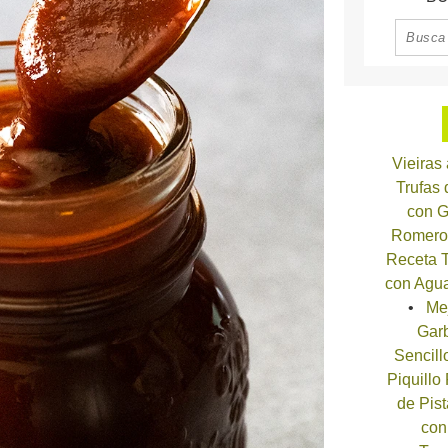
Vieiras
Trufas
con G
Romero
Receta T
con Agua
Me
Garb
Sencill
Piquillo
de Pist
con