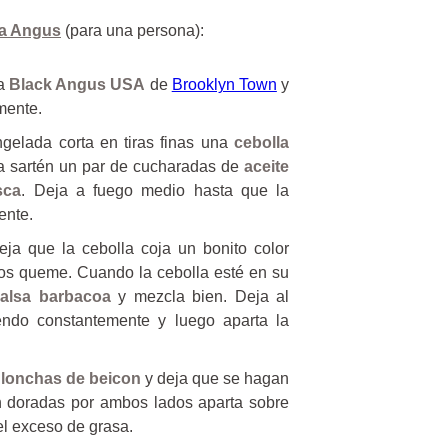
sa Angus
(para una persona):
sa
Black Angus USA
de
Brooklyn Town
y
mente.
gelada corta en tiras finas una
cebolla
 sartén un par de cucharadas de
aceite
sca
. Deja a fuego medio hasta que la
ente.
ja que la cebolla coja un bonito color
os queme. Cuando la cebolla esté en su
alsa barbacoa
y mezcla bien. Deja al
ndo constantemente y luego aparta la
e
lonchas de beicon
y deja que se hagan
 doradas por ambos lados aparta sobre
el exceso de grasa.