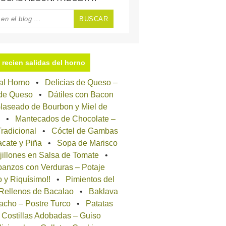
recien salidas del horno
 al Horno
Delicias de Queso –
 de Queso
Dátiles con Bacon
laseado de Bourbon y Miel de
Mantecados de Chocolate –
radicional
Cóctel de Gambas
cate y Piña
Sopa de Marisco
jillones en Salsa de Tomate
anzos con Verduras – Potaje
o y Riquísimo!!
Pimientos del
 Rellenos de Bacalao
Baklava
acho – Postre Turco
Patatas
 Costillas Adobadas – Guiso