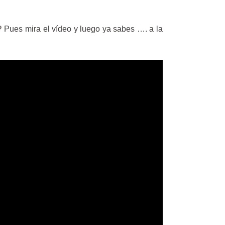
?
Pues mira el vídeo y luego ya sabes …. a la