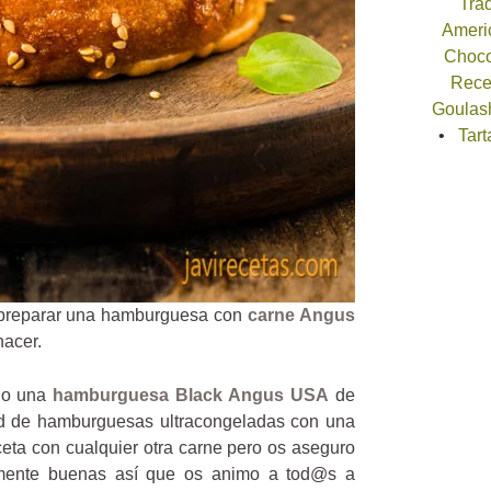
Trad
Americ
Choco
Recet
Goulash
Tart
preparar una hamburguesa con
carne Angus
hacer.
do una
hamburguesa Black Angus USA
de
d de hamburguesas ultracongeladas con una
ceta con cualquier otra carne pero os aseguro
mente buenas así que os animo a tod@s a