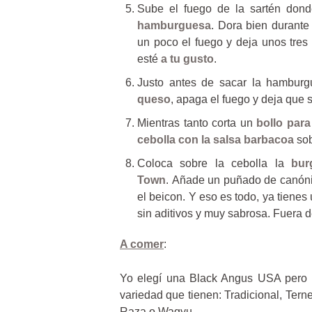
Sube el fuego de la sartén dond
hamburguesa
. Dora bien durante
un poco el fuego y deja unos tres
esté
a tu gusto
.
Justo antes de sacar la hamburg
queso
, apaga el fuego y deja que s
Mientras tanto corta un
bollo par
cebolla con la salsa barbacoa
sob
Coloca sobre la cebolla la
bur
Town
. Añade un puñado de canón
el beicon. Y eso es todo, ya tien
sin aditivos y muy sabrosa. Fuera d
A comer
:
Yo elegí una Black Angus USA pero tu
variedad que tienen: Tradicional, Tern
Raza o Wagyu.