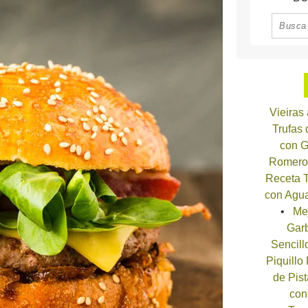
Vieiras
Trufas
con G
Romero
Receta T
con Agua
Me
Garb
Sencill
Piquillo
de Pist
con