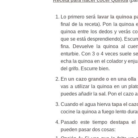
Receta para hacer cocer Quinoa
(par
Lo primero será
lavar la quinoa p
final de la receta). Pon la quinoa
quinoa entre los dedos y verás co
que se está desprendiendo). Escurr
fina. Devuelve la quinoa al cue
enturbie. Con 3 o 4 veces suele s
echa la quinoa en el colador y enj
del grifo. Escurre bien.
En
un cazo grande o en una oll
vas a utilizar la quinoa en un pl
puedes añadir la
sal
. Pon el cazo a
Cuando el agua hierva
tapa el caz
cocine la quinoa a fuego lento dur
Pasado este tiempo
destapa el
pueden pasar dos cosas: