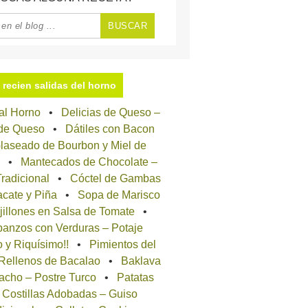
recien salidas del horno
 al Horno
Delicias de Queso –
 de Queso
Dátiles con Bacon
laseado de Bourbon y Miel de
Mantecados de Chocolate –
radicional
Cóctel de Gambas
cate y Piña
Sopa de Marisco
jillones en Salsa de Tomate
anzos con Verduras – Potaje
o y Riquísimo!!
Pimientos del
 Rellenos de Bacalao
Baklava
acho – Postre Turco
Patatas
 Costillas Adobadas – Guiso