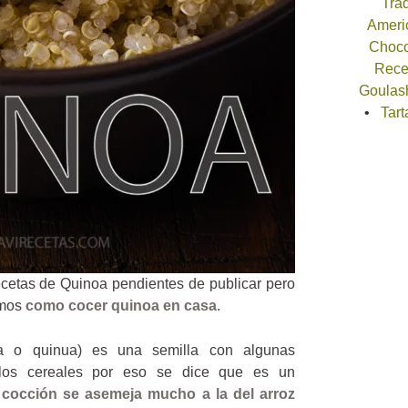
Trad
Americ
Choco
Recet
Goulash
Tart
ecetas de Quinoa pendientes de publicar pero
amos
como cocer quinoa en casa
.
a o quinua) es una semilla con algunas
e los cereales por eso se dice que es un
 cocción se asemeja mucho a la del arroz