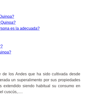
 Quinoa?
a Quinoa?
rsona es la adecuada?
r?
uinoa?
e de los Andes que ha sido cultivada desde
erada un superalimento por sus propiedades
ás extendido siendo habitual su consumo en
del cuscús,….