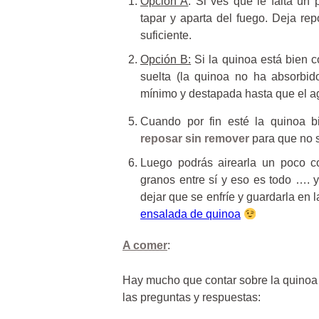
Opción A
: Si ves que le falta un
tapar y aparta del fuego. Deja re
suficiente.
Opción B:
Si la quinoa está bien 
suelta (la quinoa no ha absorbid
mínimo y destapada hasta que el a
Cuando por fin esté la quinoa 
reposar sin remover
para que no s
Luego podrás airearla un poco c
granos entre sí y eso es todo …. 
dejar que se enfríe y guardarla en 
ensalada de quinoa
A comer
:
Hay mucho que contar sobre la quinoa
las preguntas y respuestas: