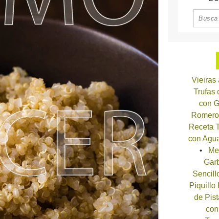
Vieiras
Trufas
con G
Romero
Receta T
con Agua
Me
Garb
Sencill
Piquillo
de Pist
con