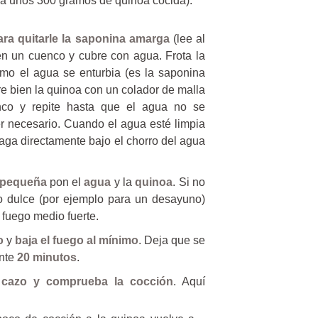
a unos 300 gramos de quinoa cocida):
ara quitarle la saponina amarga
(lee al
 en un cuenco y cubre con agua. Frota la
mo el agua se enturbia (es la saponina
e bien la quinoa con un colador de malla
nco y repite hasta que el agua no se
er necesario. Cuando el agua esté limpia
uaga directamente bajo el chorro del agua
a pequeña
pon el
agua
y la
quinoa
. Si no
ato dulce (por ejemplo para un desayuno)
 fuego medio fuerte.
o
y
baja el fuego al mínimo
. Deja que se
ante
20 minutos
.
 cazo y comprueba la cocción
. Aquí