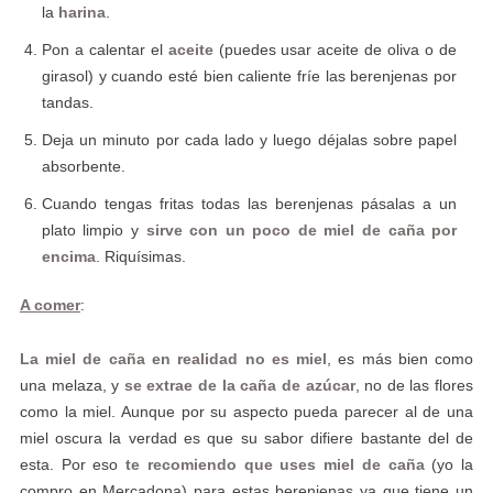
la
harina
.
Pon a calentar el
aceite
(puedes usar aceite de oliva o de
girasol) y cuando esté bien caliente fríe las berenjenas por
tandas.
Deja un minuto por cada lado y luego déjalas sobre papel
absorbente.
Cuando tengas fritas todas las berenjenas pásalas a un
plato limpio y
sirve con un poco de miel de caña por
encima
. Riquísimas.
A comer
:
La miel de caña en realidad no es miel
, es más bien como
una melaza, y
se extrae de la caña de azúcar
, no de las flores
como la miel. Aunque por su aspecto pueda parecer al de una
miel oscura la verdad es que su sabor difiere bastante del de
esta. Por eso
te recomiendo que uses miel de caña
(yo la
compro en Mercadona) para estas berenjenas ya que tiene un