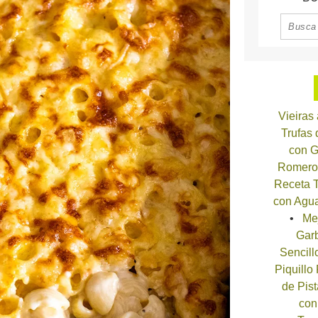
Vieiras
Trufas
con G
Romero
Receta T
con Agua
Me
Garb
Sencill
Piquillo
de Pist
con