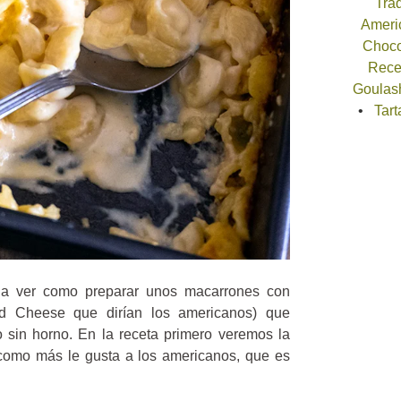
Trad
Americ
Choco
Recet
Goulash
Tart
a ver como preparar unos macarrones con
 Cheese que dirían los americanos) que
sin horno. En la receta primero veremos la
 como más le gusta a los americanos, que es