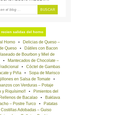
recien salidas del horno
 al Horno
Delicias de Queso –
 de Queso
Dátiles con Bacon
laseado de Bourbon y Miel de
Mantecados de Chocolate –
radicional
Cóctel de Gambas
cate y Piña
Sopa de Marisco
jillones en Salsa de Tomate
anzos con Verduras – Potaje
o y Riquísimo!!
Pimientos del
 Rellenos de Bacalao
Baklava
acho – Postre Turco
Patatas
 Costillas Adobadas – Guiso