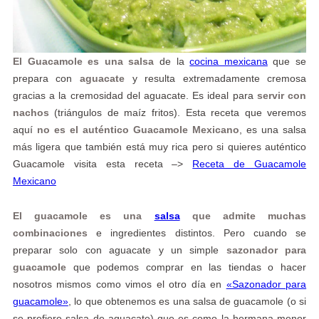
El Guacamole es una salsa
de la
cocina mexicana
que se
prepara con
aguacate
y resulta extremadamente cremosa
gracias a la cremosidad del aguacate. Es ideal para
servir con
nachos
(triángulos de maíz fritos). Esta receta que veremos
aquí
no es el auténtico Guacamole Mexicano
, es una salsa
más ligera que también está muy rica pero si quieres auténtico
Guacamole visita esta receta –>
Receta de Guacamole
Mexicano
El guacamole es una
salsa
que admite muchas
combinaciones
e ingredientes distintos. Pero cuando se
preparar solo con aguacate y un simple
sazonador para
guacamole
que podemos comprar en las tiendas o hacer
nosotros mismos como vimos el otro día en
«Sazonador para
guacamole»
, lo que obtenemos es una salsa de guacamole (o si
se prefiere salsa de aguacate) que es como la hermana menor