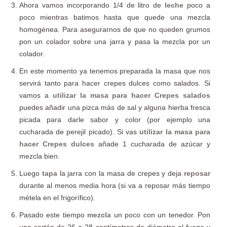
Ahora vamos incorporando 1/4 de litro de
leche
poco a
poco mientras batimos hasta que quede una mezcla
homogénea. Para asegurarnos de que no queden grumos
pon un colador sobre una jarra y pasa la mezcla por un
colador.
En este momento ya tenemos preparada la masa que nos
servirá tanto para hacer crepes dulces como salados. Si
vamos a
utilizar la masa para hacer Crepes salados
puedes añadir una pizca más de sal y alguna hierba fresca
picada para darle sabor y color (por ejemplo una
cucharada de perejil picado). Si vas
utilizar la masa para
hacer Crepes dulces
añade 1 cucharada de azúcar y
mezcla bien.
Luego
tapa
la jarra con la masa de crepes y deja
reposar
durante al menos media hora (si va a reposar más tiempo
métela en el frigorífico).
Pasado este tiempo
mezcla
un poco con un tenedor. Pon
una sartén de 26 o 28 centímetros de diámetro al fuego y