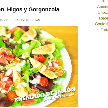
Trad
Americ
n, Higos y Gorgonzola
Choco
Recet
06-2015 POR JAVI RECETAS
Goulash
Tart