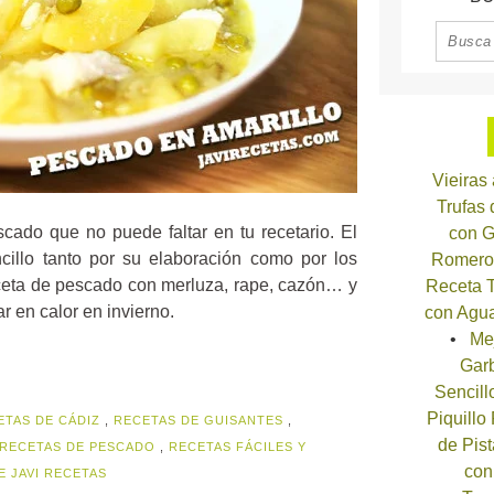
Vieiras
Trufas
cado que no puede faltar en tu recetario. El
con G
cillo tanto por su elaboración como por los
Romero
eceta de pescado con merluza, rape, cazón… y
Receta T
r en calor en invierno.
con Agua
Me
Garb
Sencill
Piquillo
ETAS DE CÁDIZ
,
RECETAS DE GUISANTES
,
de Pist
RECETAS DE PESCADO
,
RECETAS FÁCILES Y
con
E JAVI RECETAS