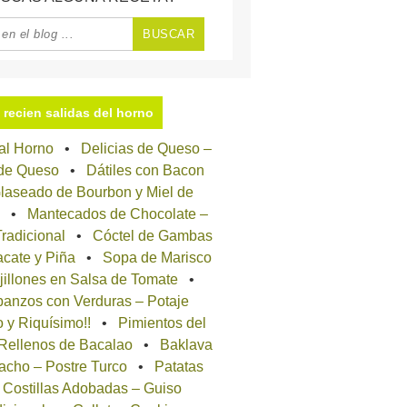
recien salidas del horno
 al Horno
Delicias de Queso –
 de Queso
Dátiles con Bacon
laseado de Bourbon y Miel de
Mantecados de Chocolate –
radicional
Cóctel de Gambas
cate y Piña
Sopa de Marisco
jillones en Salsa de Tomate
anzos con Verduras – Potaje
o y Riquísimo!!
Pimientos del
 Rellenos de Bacalao
Baklava
acho – Postre Turco
Patatas
 Costillas Adobadas – Guiso