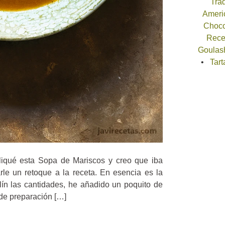
Trad
Americ
Choco
Recet
Goulash
Tart
iqué esta Sopa de Mariscos y creo que iba
arle un retoque a la receta. En esencia es la
lín las cantidades, he añadido un poquito de
de preparación […]