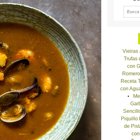
Vieiras
Trufas
con G
Romero
Receta T
con Agua
Me
Garb
Sencill
Piquillo
de Pist
con