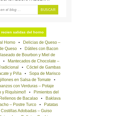
recien salidas del horno
 al Horno
Delicias de Queso –
 de Queso
Dátiles con Bacon
laseado de Bourbon y Miel de
Mantecados de Chocolate –
radicional
Cóctel de Gambas
cate y Piña
Sopa de Marisco
jillones en Salsa de Tomate
anzos con Verduras – Potaje
o y Riquísimo!!
Pimientos del
 Rellenos de Bacalao
Baklava
acho – Postre Turco
Patatas
 Costillas Adobadas – Guiso